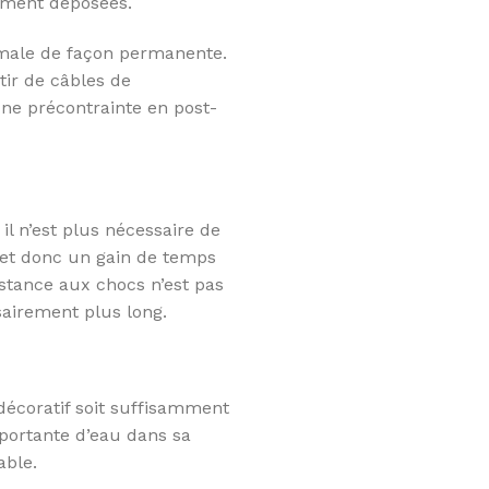
ement déposées.
imale de façon permanente.
rtir de câbles de
 une précontrainte en post-
 il n’est plus nécessaire de
met donc un gain de temps
stance aux chocs n’est pas
sairement plus long.
n décoratif soit suffisamment
mportante d’eau dans sa
able.