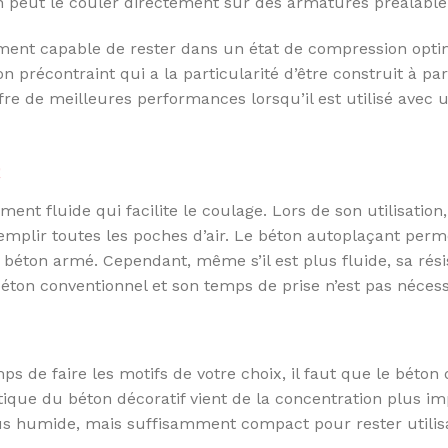
On peut le couler directement sur des armatures préalabl
ement capable de rester dans un état de compression opt
ton précontraint qui a la particularité d’être construit à pa
offre de meilleures performances lorsqu’il est utilisé avec
ment fluide qui facilite le coulage. Lors de son utilisation,
remplir toutes les poches d’air. Le béton autoplaçant per
béton armé. Cependant, même s’il est plus fluide, sa rési
éton conventionnel et son temps de prise n’est pas néces
mps de faire les motifs de votre choix, il faut que le béto
tique du béton décoratif vient de la concentration plus i
lus humide, mais suffisamment compact pour rester utilis