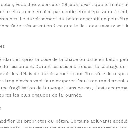
éton, vous devez compter 28 jours avant que le matériau 
on mettra une semaine par centimètre d’épaisseur à séch
semaines. Le durcissement du béton décoratif ne peut êtr
 donc faire très attention à ce que le lieu des travaux soit
ues
pendant et après la pose de la chape ou dalle en béton pe
de durcissement. Durant les saisons froides, le séchage du
revoir les délais de durcissement pour être sûre de respec
es trop élevées vont faire évaporer l’eau trop rapidement
e fragilisation de l’ouvrage. Dans ce cas, il est recomma
ures les plus chaudes de la journée.
n
odifier les propriétés du béton. Certains adjuvants accélé