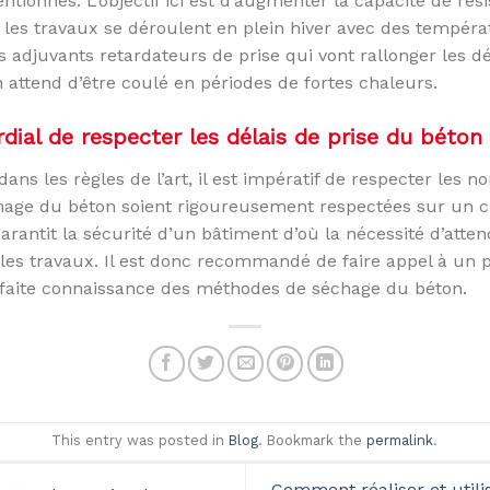
ntionnés. L’objectif ici est d’augmenter la capacité de rés
les travaux se déroulent en plein hiver avec des températ
s adjuvants retardateurs de prise qui vont rallonger les d
ttend d’être coulé en périodes de fortes chaleurs.
dial de respecter les délais de prise du béton
ns les règles de l’art, il est impératif de respecter les n
hage du béton soient rigoureusement respectées sur un ch
rantit la sécurité d’un bâtiment d’où la nécessité d’atten
les travaux. Il est donc recommandé de faire appel à un p
arfaite connaissance des méthodes de séchage du béton.
This entry was posted in
Blog
. Bookmark the
permalink
.
Comment réaliser et utilis