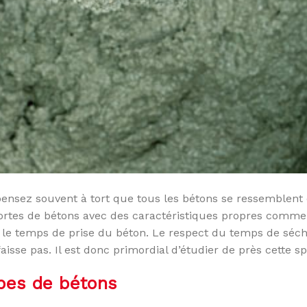
pensez souvent à tort que tous les bétons se ressemblent 
s sortes de bétons avec des caractéristiques propres comme 
 le temps de prise du béton. Le respect du temps de séc
aisse pas. Il est donc primordial d’étudier de près cette spé
ypes de bétons