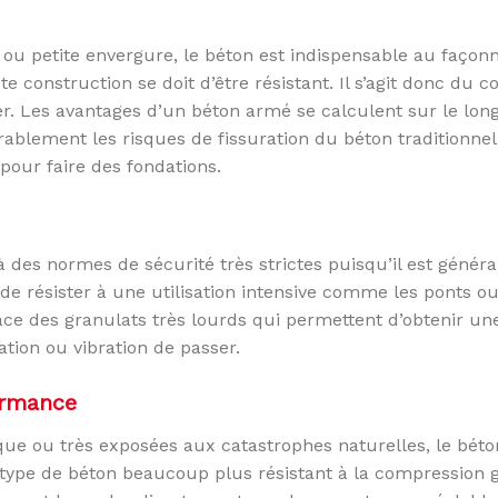
 ou petite envergure, le béton est indispensable au façon
te construction se doit d’être résistant. Il s’agit donc du 
r. Les avantages d’un béton armé se calculent sur le long
blement les risques de fissuration du béton traditionnel s’i
 pour faire des fondations.
 des normes de sécurité très strictes puisqu’il est génér
e résister à une utilisation intensive comme les ponts ou
ace des granulats très lourds qui permettent d’obtenir u
tion ou vibration de passer.
ormance
sque ou très exposées aux catastrophes naturelles, le bé
 type de béton beaucoup plus résistant à la compression 