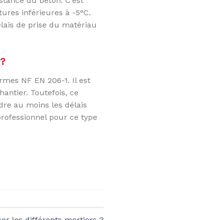
istance du béton. C’est
ures inférieures à -5°C.
élais de prise du matériau
 ?
ormes NF EN 206-1. Il est
antier. Toutefois, ce
dre au moins les délais
rofessionnel pour ce type
er les différents mortiers ?