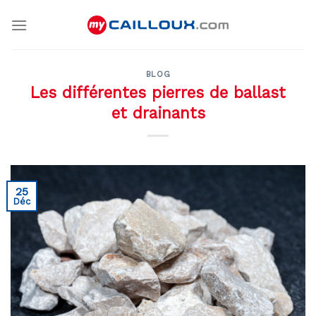
Skip
to
content
BLOG
Les différentes pierres de ballast
et drainants
25
Déc