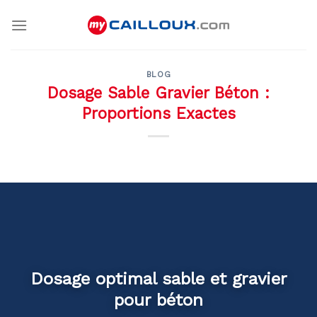
Skip
to
content
BLOG
Dosage Sable Gravier Béton :
Proportions Exactes
Dosage optimal sable et gravier
pour béton