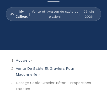
My
Vente et livraison de sable et
25 juin
✍️
|
|
Cailloux
graviers
2026
Accueil
›
Vente De Sable Et Graviers Pour
Maconnerie
›
Dosage Sable Gravier Béton : Proportions
Exactes