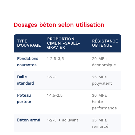
Dosages béton selon utilisation
PROPORTION
TYPE
RÉSISTANCE
CIMENT-SABLE-
D'OUVRAGE
OBTENUE
GRAVIER
Fondations
1-2,5-3,5
20 MPa
courantes
économique
Dalle
1-2-3
25 MPa
standard
polyvalent
Poteau
1-1,5-2,5
30 MPa
porteur
haute
performance
Béton armé
1-2-3 + adjuvant
35 MPa
renforcé