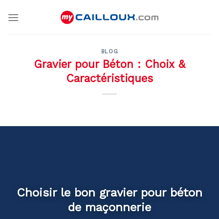
Skip
to
content
BLOG
Gravier pour Béton : Choix &
Caractéristiques
Choisir le bon gravier pour béton
de maçonnerie