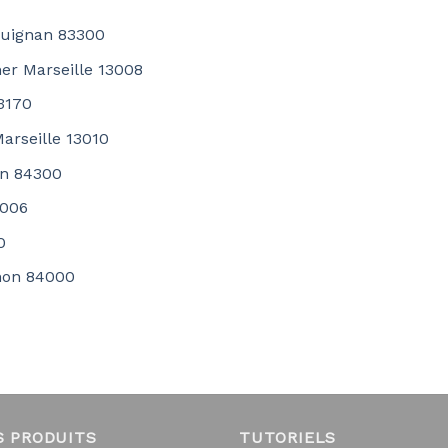
guignan 83300
her Marseille 13008
83170
Marseille 13010
on 84300
3006
0
gnon 84000
S PRODUITS
TUTORIELS