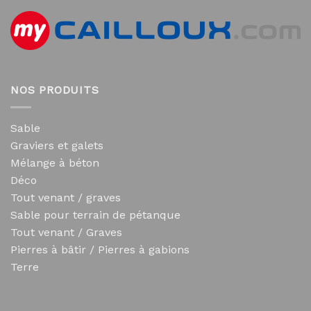
NOS PRODUITS
Sable
Graviers et galets
Mélange à béton
Déco
Tout venant / graves
Sable pour terrain de pétanque
Tout venant / Graves
Pierres à bâtir / Pierres à gabions
Terre