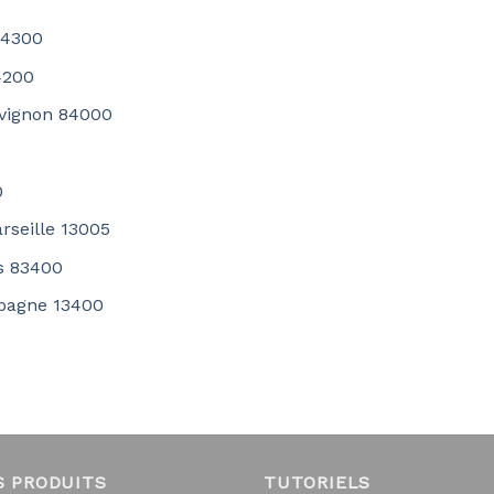
84300
4200
Avignon 84000
0
rseille 13005
s 83400
Aubagne 13400
S PRODUITS
TUTORIELS