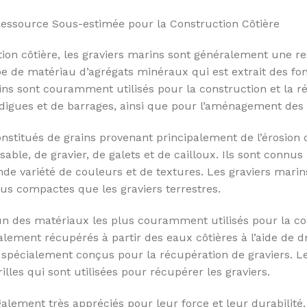
Ressource Sous-estimée pour la Construction Côtière
ction côtière, les graviers marins sont généralement une 
e de matériau d’agrégats minéraux qui est extrait des fon
ns sont couramment utilisés pour la construction et la réh
e digues et de barrages, ainsi que pour l’aménagement des
onstitués de grains provenant principalement de l’érosion
ble, de gravier, de galets et de cailloux. Ils sont connus
rande variété de couleurs et de textures. Les graviers mar
lus compactes que les graviers terrestres.
’un des matériaux les plus couramment utilisés pour la co
alement récupérés à partir des eaux côtières à l’aide de 
spécialement conçus pour la récupération de graviers. L
illes qui sont utilisées pour récupérer les graviers.
alement très appréciés pour leur force et leur durabilité