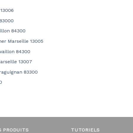
 13006
 83000
illon 84300
her Marseille 13005
availlon 84300
arseille 13007
raguignan 83300
0
S PRODUITS
TUTORIELS