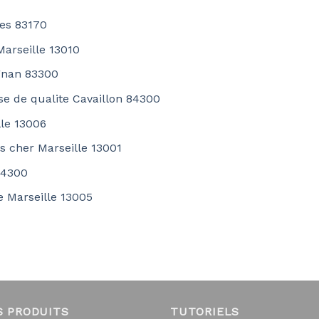
les 83170
arseille 13010
ignan 83300
se de qualite Cavaillon 84300
lle 13006
as cher Marseille 13001
84300
te Marseille 13005
S PRODUITS
TUTORIELS