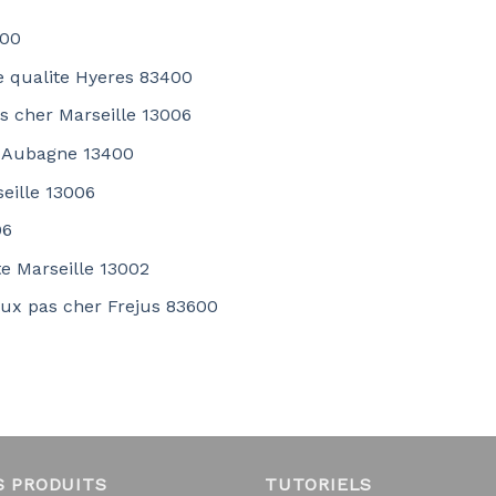
000
de qualite Hyeres 83400
as cher Marseille 13006
e Aubagne 13400
seille 13006
06
e Marseille 13002
ieux pas cher Frejus 83600
S PRODUITS
TUTORIELS