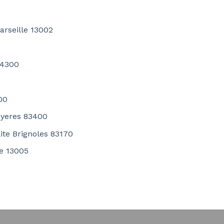
rseille 13002
84300
00
Hyeres 83400
ite Brignoles 83170
le 13005