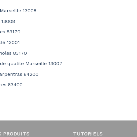
Marseille 13008
e 13008
les 83170
lle 13001
gnoles 83170
 de qualite Marseille 13007
Carpentras 84200
eres 83400
S PRODUITS
TUTORIELS