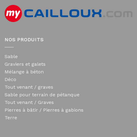
NOS PRODUITS
Sable
Graviers et galets
Mélange à béton
Déco
Tout venant / graves
Sable pour terrain de pétanque
Tout venant / Graves
Pierres à bâtir / Pierres à gabions
Terre