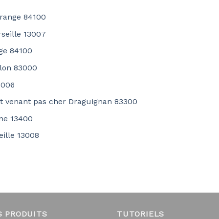
Orange 84100
seille 13007
nge 84100
ulon 83000
3006
out venant pas cher Draguignan 83300
gne 13400
eille 13008
S PRODUITS
TUTORIELS