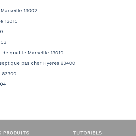
 Marseille 13002
le 13010
00
003
r de qualite Marseille 13010
 septique pas cher Hyeres 83400
n 83300
004
S PRODUITS
TUTORIELS