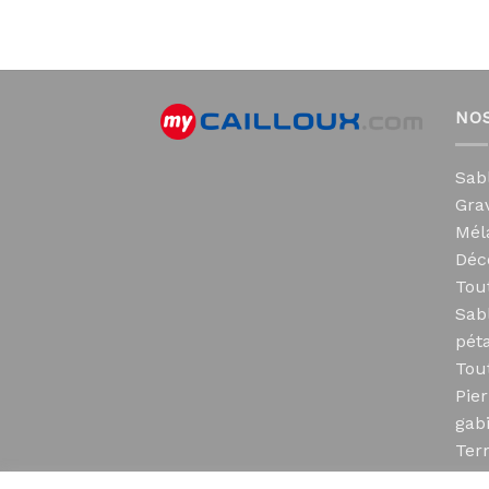
NO
Sab
Grav
Mél
Déc
Tou
Sab
pét
Tou
Pier
gab
Ter