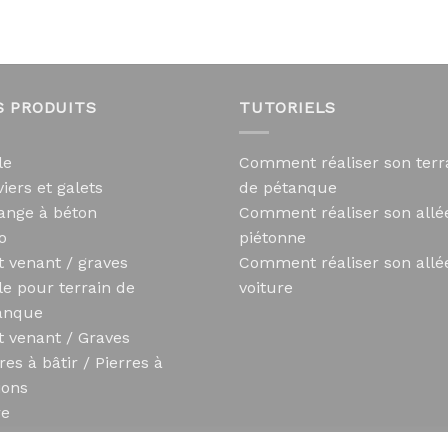
S PRODUITS
TUTORIELS
le
Comment réaliser son terr
iers et galets
de pétanque
ange à béton
Comment réaliser son allé
o
piétonne
t venant / graves
Comment réaliser son allé
le pour terrain de
voiture
anque
t venant / Graves
res à bâtir / Pierres à
ions
re