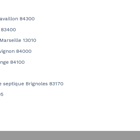
Cavaillon 84300
s 83400
Marseille 13010
Avignon 84000
ange 84100
e septique Brignoles 83170
05