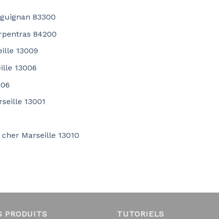
aguignan 83300
arpentras 84200
ille 13009
ille 13006
006
seille 13001
 cher Marseille 13010
S PRODUITS
TUTORIELS