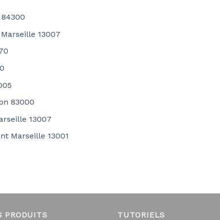
n 84300
 Marseille 13007
170
00
3005
lon 83000
arseille 13007
nt Marseille 13001
S PRODUITS
TUTORIELS