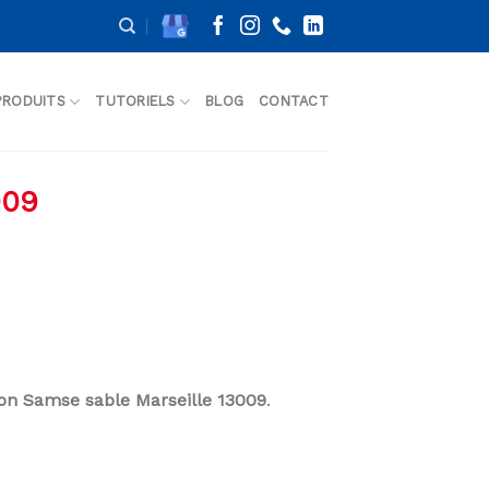
PRODUITS
TUTORIELS
BLOG
CONTACT
009
.
son Samse sable Marseille 13009
.