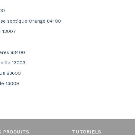
00
sse septique Orange 84100
e 13007
0
yeres 83400
seille 13003
jus 83600
lle 13009
S PRODUITS
TUTORIELS