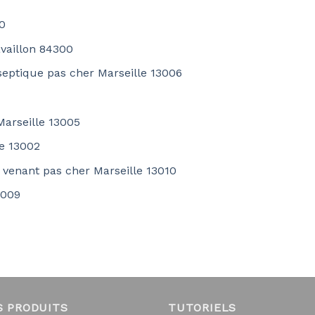
0
availlon 84300
septique pas cher Marseille 13006
Marseille 13005
le 13002
 venant pas cher Marseille 13010
3009
S PRODUITS
TUTORIELS