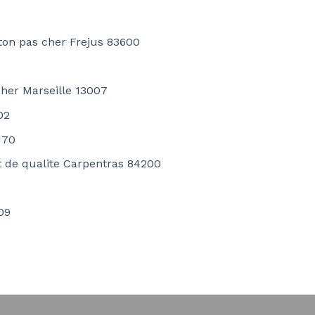
ton pas cher Frejus 83600
cher Marseille 13007
02
170
t de qualite Carpentras 84200
09