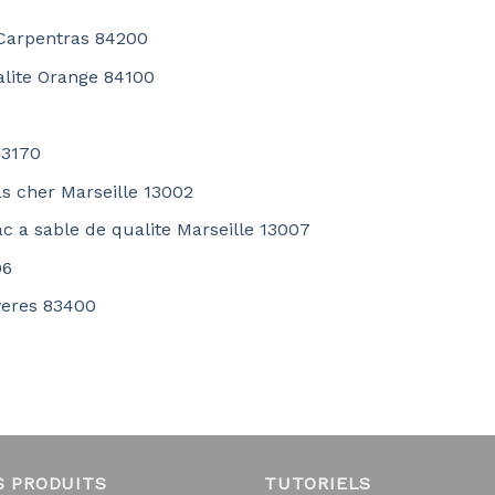
 Carpentras 84200
alite Orange 84100
83170
as cher Marseille 13002
ac a sable de qualite Marseille 13007
06
yeres 83400
S PRODUITS
TUTORIELS