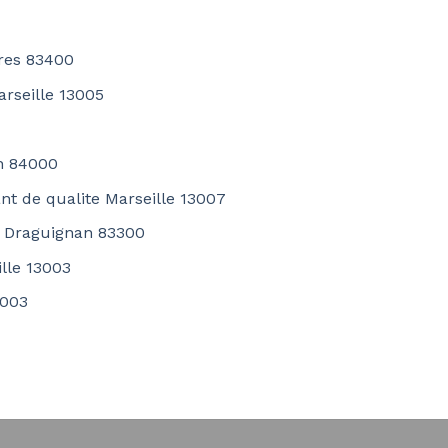
eres 83400
arseille 13005
on 84000
ant de qualite Marseille 13007
ac Draguignan 83300
lle 13003
3003