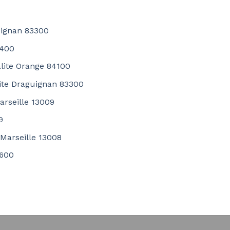
uignan 83300
3400
alite Orange 84100
ite Draguignan 83300
rseille 13009
9
 Marseille 13008
3600