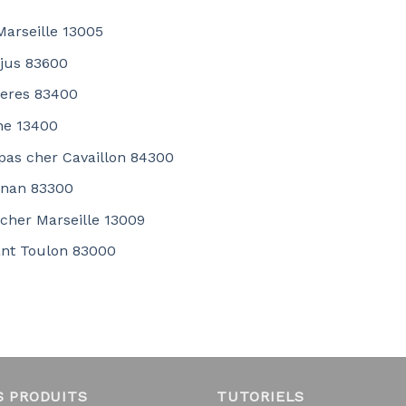
Marseille 13005
ejus 83600
yeres 83400
ne 13400
 pas cher Cavaillon 84300
gnan 83300
 cher Marseille 13009
ant Toulon 83000
S PRODUITS
TUTORIELS