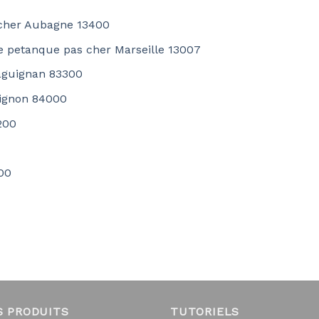
 cher Aubagne 13400
ise petanque pas cher Marseille 13007
raguignan 83300
vignon 84000
200
00
S PRODUITS
TUTORIELS