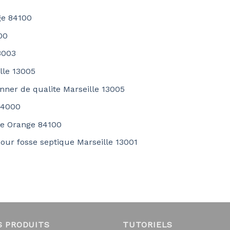
nge 84100
00
3003
lle 13005
nner de qualite Marseille 13005
 84000
ite Orange 84100
our fosse septique Marseille 13001
S PRODUITS
TUTORIELS