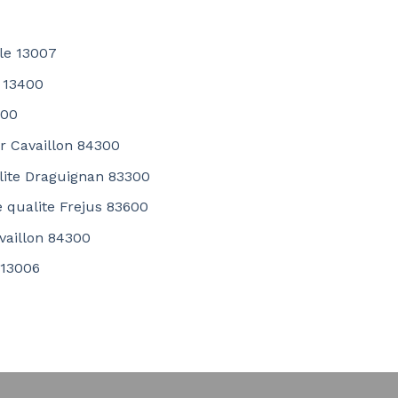
le 13007
 13400
400
er Cavaillon 84300
alite Draguignan 83300
e qualite Frejus 83600
availlon 84300
 13006