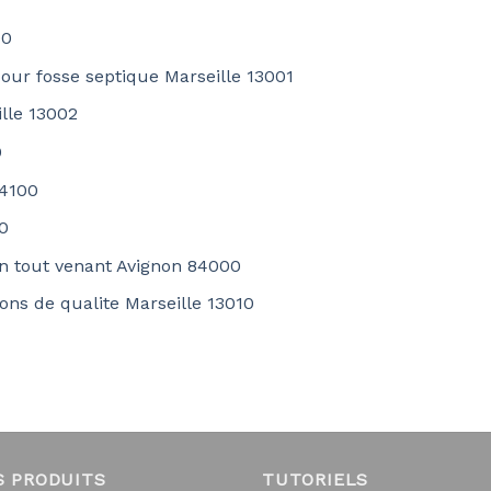
00
our fosse septique Marseille 13001
ille 13002
0
84100
0
on tout venant Avignon 84000
ions de qualite Marseille 13010
S PRODUITS
TUTORIELS