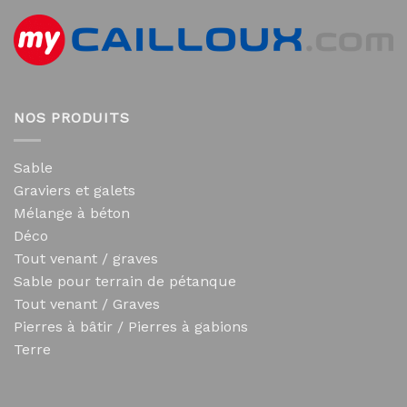
NOS PRODUITS
Sable
Graviers et galets
Mélange à béton
Déco
Tout venant / graves
Sable pour terrain de pétanque
Tout venant / Graves
Pierres à bâtir / Pierres à gabions
Terre