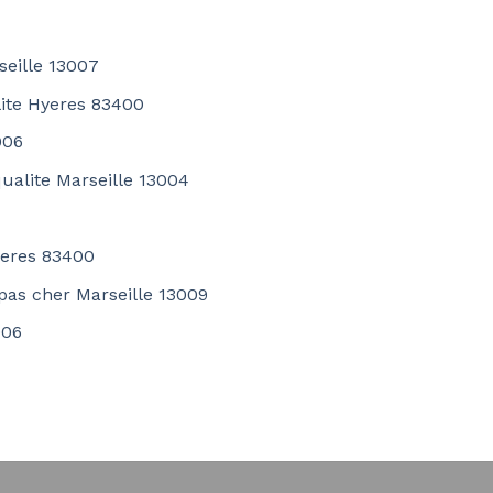
seille 13007
lite Hyeres 83400
006
qualite Marseille 13004
yeres 83400
 pas cher Marseille 13009
006