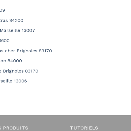
009
tras 84200
 Marseille 13007
83600
as cher Brignoles 83170
gnon 84000
e Brignoles 83170
seille 13006
S PRODUITS
TUTORIELS