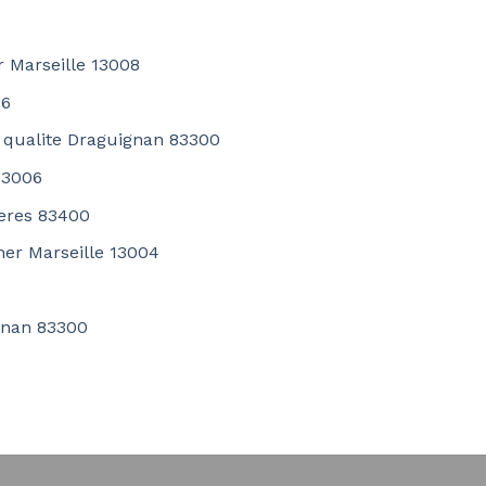
r Marseille 13008
06
e qualite Draguignan 83300
13006
yeres 83400
her Marseille 13004
ignan 83300