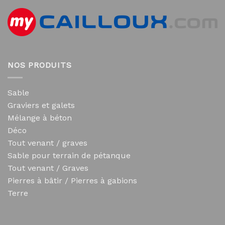
NOS PRODUITS
Sable
Graviers et galets
Mélange à béton
Déco
Tout venant / graves
Sable pour terrain de pétanque
Tout venant / Graves
Pierres à bâtir / Pierres à gabions
Terre