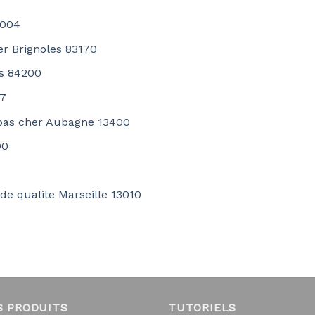
3004
er Brignoles 83170
as 84200
07
 pas cher Aubagne 13400
00
 de qualite Marseille 13010
S PRODUITS
TUTORIELS