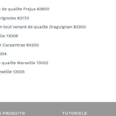
 de qualite Frejus 83600
Brignoles 83170
on tout venant de qualite Draguignan 83300
lle 13008
er Carpentras 84200
3004
 qualite Marseille 13002
rseille 13005
S PRODUITS
TUTORIELS