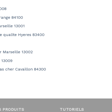
3008
Orange 84100
arseille 13001
de qualite Hyeres 83400
r Marseille 13002
e 13009
pas cher Cavaillon 84300
S PRODUITS
TUTORIELS