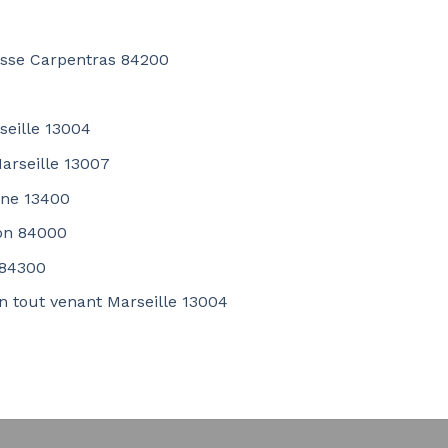
casse Carpentras 84200
seille 13004
arseille 13007
gne 13400
non 84000
 84300
n tout venant Marseille 13004