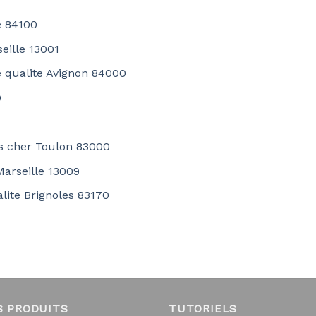
e 84100
seille 13001
e qualite Avignon 84000
0
s cher Toulon 83000
Marseille 13009
lite Brignoles 83170
S PRODUITS
TUTORIELS