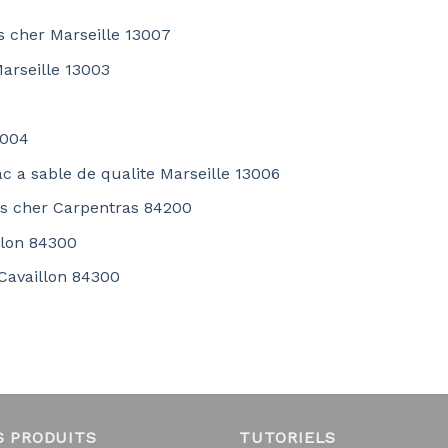
s cher Marseille 13007
arseille 13003
3004
c a sable de qualite Marseille 13006
pas cher Carpentras 84200
llon 84300
 Cavaillon 84300
S PRODUITS
TUTORIELS