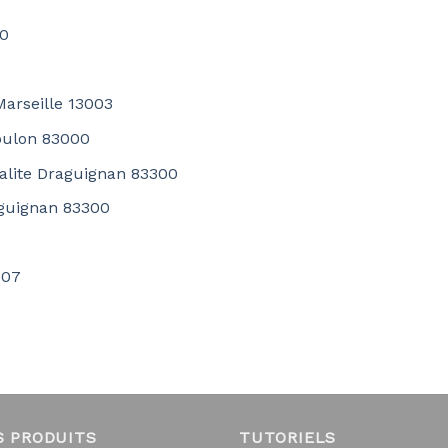
00
Marseille 13003
Toulon 83000
ualite Draguignan 83300
aguignan 83300
007
S PRODUITS
TUTORIELS